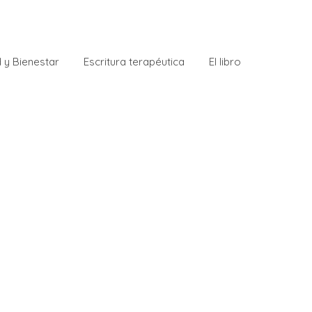
 y Bienestar
Escritura terapéutica
El libro