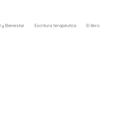
 y Bienestar
Escritura terapéutica
El libro