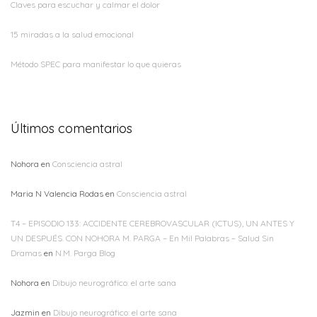
Claves para escuchar y calmar el dolor
15 miradas a la salud emocional
Método SPEC para manifestar lo que quieras
Últimos comentarios
Nohora
en
Consciencia astral
Maria N Valencia Rodas
en
Consciencia astral
T4 – EPISODIO 133: ACCIDENTE CEREBROVASCULAR (ICTUS), UN ANTES Y
UN DESPUÉS. CON NOHORA M. PARGA – En Mil Palabras – Salud Sin
Dramas
en
N.M. Parga Blog
Nohora
en
Dibujo neurográfico: el arte sana
Jazmin
en
Dibujo neurográfico: el arte sana