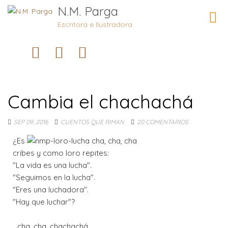
N.M. Parga
Camb
naveg
Escritora e Ilustradora
Cambia el chachachá
SEP 09, 2016
CUENTOS QUE RIMAN
20 COMENTARIOS
¿Es
cribes y como loro repites:
"La vida es una lucha".
"Seguimos en la lucha".
"Eres una luchadora".
"Hay que luchar"?
...cha, cha, chachachá.