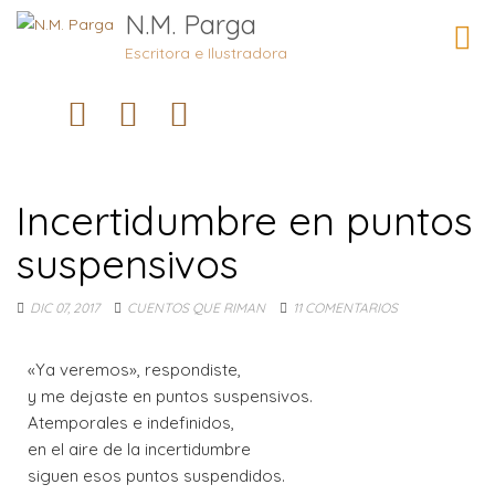
N.M. Parga
Camb
naveg
Escritora e Ilustradora
Incertidumbre en puntos
suspensivos
DIC 07, 2017
CUENTOS QUE RIMAN
11 COMENTARIOS
«Ya veremos», respondiste,
y me dejaste en puntos suspensivos.
Atemporales e indefinidos,
en el aire de la incertidumbre
siguen esos puntos suspendidos.