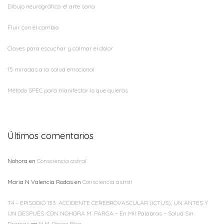
Dibujo neurográfico: el arte sana
Fluir con el cambio
Claves para escuchar y calmar el dolor
15 miradas a la salud emocional
Método SPEC para manifestar lo que quieras
Últimos comentarios
Nohora
en
Consciencia astral
Maria N Valencia Rodas
en
Consciencia astral
T4 – EPISODIO 133: ACCIDENTE CEREBROVASCULAR (ICTUS), UN ANTES Y
UN DESPUÉS. CON NOHORA M. PARGA – En Mil Palabras – Salud Sin
Dramas
en
N.M. Parga Blog