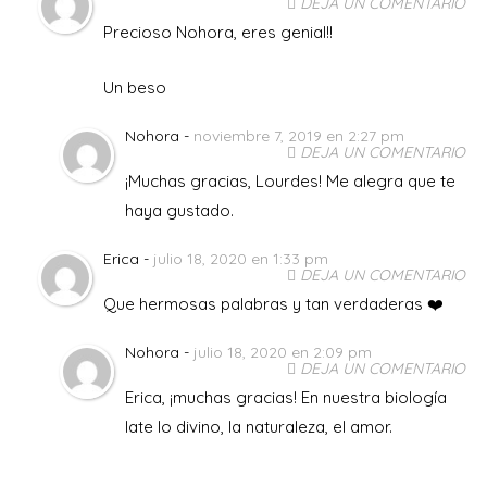
DEJA UN COMENTARIO
Precioso Nohora, eres genial!!
Un beso
Nohora -
noviembre 7, 2019 en 2:27 pm
DEJA UN COMENTARIO
¡Muchas gracias, Lourdes! Me alegra que te
haya gustado.
Erica -
julio 18, 2020 en 1:33 pm
DEJA UN COMENTARIO
Que hermosas palabras y tan verdaderas ❤️
Nohora -
julio 18, 2020 en 2:09 pm
DEJA UN COMENTARIO
Erica, ¡muchas gracias! En nuestra biología
late lo divino, la naturaleza, el amor.