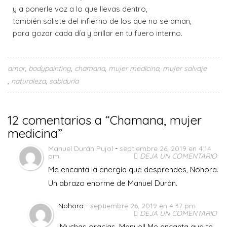
y a ponerle voz a lo que llevas dentro,
también saliste del infierno de los que no se aman,
para gozar cada día y brillar en tu fuero interno.
amor
bodypainting
chamana
mujer medicina
mujer salvaje
naturaleza
sabiduría
12 comentarios a “Chamana, mujer
medicina”
Manuel Durán Pujol
-
septiembre 26, 2019 en 4:14
pm
DEJA UN COMENTARIO
Me encanta la energía que desprendes, Nohora.
Un abrazo enorme de Manuel Durán.
Nohora -
septiembre 26, 2019 en 4:37 pm
DEJA UN COMENTARIO
¡Muchas gracias, Manuel! Me encanta que te