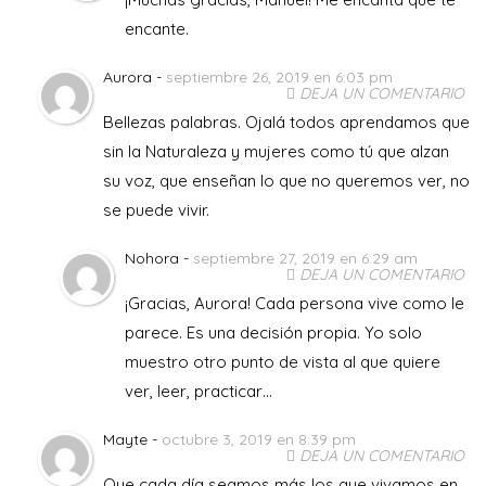
encante.
Aurora -
septiembre 26, 2019 en 6:03 pm
DEJA UN COMENTARIO
Bellezas palabras. Ojalá todos aprendamos que
sin la Naturaleza y mujeres como tú que alzan
su voz, que enseñan lo que no queremos ver, no
se puede vivir.
Nohora -
septiembre 27, 2019 en 6:29 am
DEJA UN COMENTARIO
¡Gracias, Aurora! Cada persona vive como le
parece. Es una decisión propia. Yo solo
muestro otro punto de vista al que quiere
ver, leer, practicar…
Mayte -
octubre 3, 2019 en 8:39 pm
DEJA UN COMENTARIO
Que cada día seamos más los que vivamos en