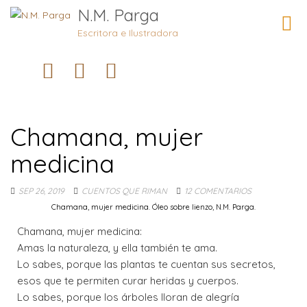
N.M. Parga
Camb
naveg
Escritora e Ilustradora
Chamana, mujer
medicina
SEP 26, 2019
CUENTOS QUE RIMAN
12 COMENTARIOS
Chamana, mujer medicina. Óleo sobre lienzo, N.M. Parga.
Chamana, mujer medicina:
Amas la naturaleza, y ella también te ama.
Lo sabes, porque las plantas te cuentan sus secretos,
esos que te permiten curar heridas y cuerpos.
Lo sabes, porque los árboles lloran de alegría