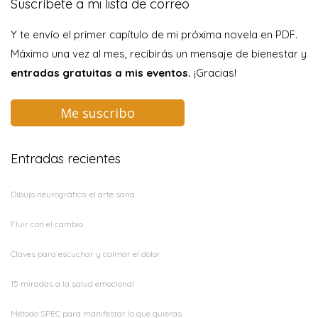
Suscríbete a mi lista de correo
Y te envío el primer capítulo de mi próxima novela en PDF.
Máximo una vez al mes, recibirás un mensaje de bienestar y
entradas gratuitas a mis eventos.
¡Gracias!
Me suscribo
Entradas recientes
Dibujo neurográfico: el arte sana
Fluir con el cambio
Claves para escuchar y calmar el dolor
15 miradas a la salud emocional
Método SPEC para manifestar lo que quieras