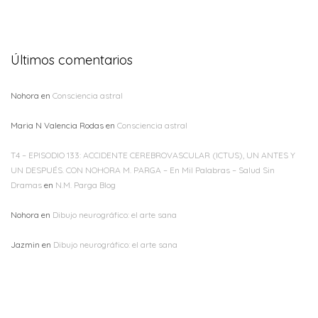
Últimos comentarios
Nohora
en
Consciencia astral
Maria N Valencia Rodas
en
Consciencia astral
T4 – EPISODIO 133: ACCIDENTE CEREBROVASCULAR (ICTUS), UN ANTES Y
UN DESPUÉS. CON NOHORA M. PARGA – En Mil Palabras – Salud Sin
Dramas
en
N.M. Parga Blog
Nohora
en
Dibujo neurográfico: el arte sana
Jazmin
en
Dibujo neurográfico: el arte sana