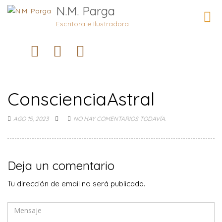
N.M. Parga
Camb
naveg
Escritora e Ilustradora
ConscienciaAstral
AGO 15, 2023
NO HAY COMENTARIOS TODAVÍA.
Deja un comentario
Tu dirección de email no será publicada.