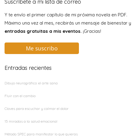
Suscríbete a mi lista de correo
Y te envío el primer capítulo de mi próxima novela en PDF.
Máximo una vez al mes, recibirás un mensaje de bienestar y
entradas gratuitas a mis eventos.
¡Gracias!
Me suscribo
Entradas recientes
Dibujo neurográfico: el arte sana
Fluir con el cambio
Claves para escuchar y calmar el dolor
15 miradas a la salud emocional
Método SPEC para manifestar lo que quieras