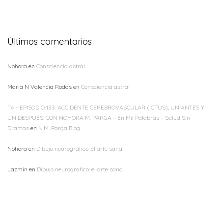
Últimos comentarios
Nohora
en
Consciencia astral
Maria N Valencia Rodas
en
Consciencia astral
T4 – EPISODIO 133: ACCIDENTE CEREBROVASCULAR (ICTUS), UN ANTES Y
UN DESPUÉS. CON NOHORA M. PARGA – En Mil Palabras – Salud Sin
Dramas
en
N.M. Parga Blog
Nohora
en
Dibujo neurográfico: el arte sana
Jazmin
en
Dibujo neurográfico: el arte sana