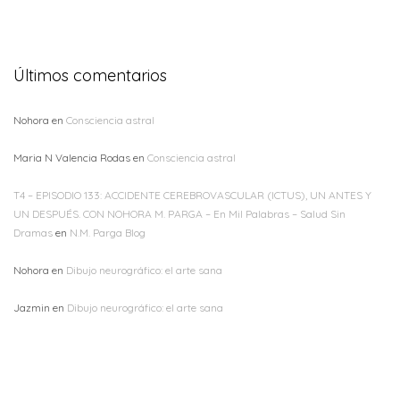
Últimos comentarios
Nohora
en
Consciencia astral
Maria N Valencia Rodas
en
Consciencia astral
T4 – EPISODIO 133: ACCIDENTE CEREBROVASCULAR (ICTUS), UN ANTES Y
UN DESPUÉS. CON NOHORA M. PARGA – En Mil Palabras – Salud Sin
Dramas
en
N.M. Parga Blog
Nohora
en
Dibujo neurográfico: el arte sana
Jazmin
en
Dibujo neurográfico: el arte sana