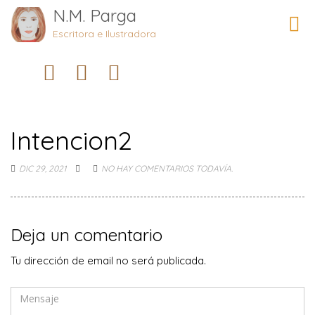
N.M. Parga
Camb
naveg
Escritora e Ilustradora
Intencion2
DIC 29, 2021
NO HAY COMENTARIOS TODAVÍA.
Deja un comentario
Tu dirección de email no será publicada.