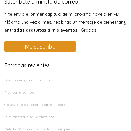
Suscríbete a mi lista de correo
Y te envío el primer capítulo de mi próxima novela en PDF.
Máximo una vez al mes, recibirás un mensaje de bienestar y
entradas gratuitas a mis eventos.
¡Gracias!
Me suscribo
Entradas recientes
Dibujo neurográfico: el arte sana
Fluir con el cambio
Claves para escuchar y calmar el dolor
15 miradas a la salud emocional
Método SPEC para manifestar lo que quieras