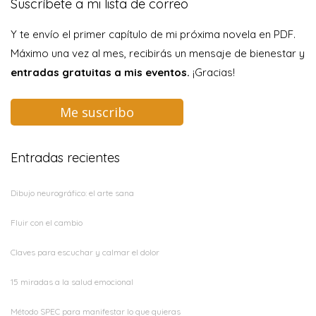
Suscríbete a mi lista de correo
Y te envío el primer capítulo de mi próxima novela en PDF.
Máximo una vez al mes, recibirás un mensaje de bienestar y
entradas gratuitas a mis eventos.
¡Gracias!
Me suscribo
Entradas recientes
Dibujo neurográfico: el arte sana
Fluir con el cambio
Claves para escuchar y calmar el dolor
15 miradas a la salud emocional
Método SPEC para manifestar lo que quieras