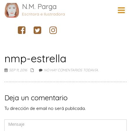
N.M. Parga
Cambi
naveg
Escritora e Ilustradora
nmp-estrella
SEP 11, 2016
NO HAY COMENTARIOS TODAVÍA.
Deja un comentario
Tu dirección de email no será publicada.