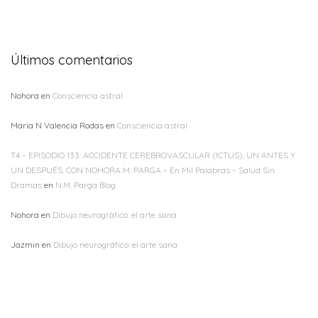
Últimos comentarios
Nohora
en
Consciencia astral
Maria N Valencia Rodas
en
Consciencia astral
T4 – EPISODIO 133: ACCIDENTE CEREBROVASCULAR (ICTUS), UN ANTES Y
UN DESPUÉS. CON NOHORA M. PARGA – En Mil Palabras – Salud Sin
Dramas
en
N.M. Parga Blog
Nohora
en
Dibujo neurográfico: el arte sana
Jazmin
en
Dibujo neurográfico: el arte sana