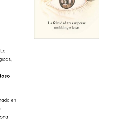
 La
gicos,
o
adoso
nada en
n
sona