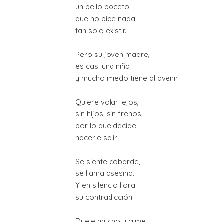
un bello boceto,

que no pide nada,

tan solo existir.

Pero su joven madre,

es casi una niña

y mucho miedo tiene al avenir.

Quiere volar lejos,

sin hijos, sin frenos,

por lo que decide

hacerle salir.

Se siente cobarde,

se llama asesina.

Y en silencio llora

su contradicción.

Duele mucho y gime
