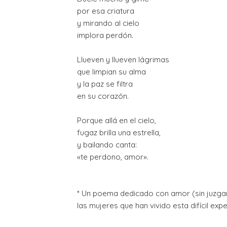
por esa criatura

y mirando al cielo

implora perdón.

Llueven y llueven lágrimas

que limpian su alma

y la paz se filtra

en su corazón.

Porque allá en el cielo,

fugaz brilla una estrella,

y bailando canta:

«te perdono, amor».

* Un poema dedicado con amor (sin juzgar
las mujeres que han vivido esta difícil exper