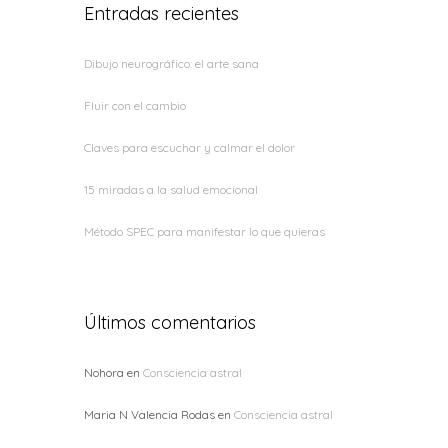
Entradas recientes
Dibujo neurográfico: el arte sana
Fluir con el cambio
Claves para escuchar y calmar el dolor
15 miradas a la salud emocional
Método SPEC para manifestar lo que quieras
Últimos comentarios
Nohora
en
Consciencia astral
Maria N Valencia Rodas
en
Consciencia astral