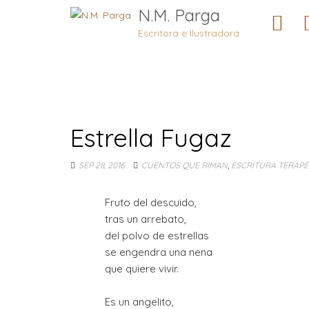
N.M. Parga
Escritora e Ilustradora
Estrella Fugaz
SEP 28, 2016
CUENTOS QUE RIMAN
,
ESCRITURA TERAPÉ
Fruto del descuido,

tras un arrebato,

del polvo de estrellas

se engendra una nena

que quiere vivir.

Es un angelito,
