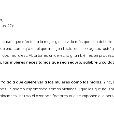
, 
jun-22):
casos que afectan a la mujer y a su vida más que a la del feto.
 de uno complejo en el que influyen factores: fisiológicos, quirúr
ómicos, morales… Abortar es un derecho y también es un proces
o, las mujeres necesitamos que sea seguro, salubre y cuid
a falacia que quiere ver a las mujeres como las malas.
Y no, 
rimos un aborto espontáneo somos víctimas y que las que no, so
violaciones, incluso el azar son factores que se imponen a la per