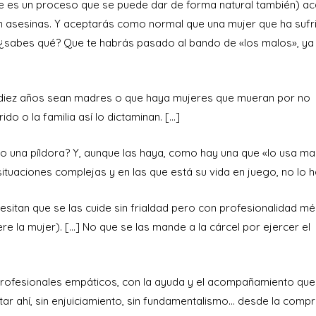
ue es un proceso que se puede dar de forma natural también) a
 asesinas. Y aceptarás como normal que una mujer que ha sufr
 ¿sabes qué? Que te habrás pasado al bando de «los malos», ya
e diez años sean madres o que haya mujeres que mueran por no
do o la familia así lo dictaminan. […]
o una píldora? Y, aunque las haya, como hay una que «lo usa ma
tuaciones complejas y en las que está su vida en juego, no lo 
sitan que se las cuide sin frialdad pero con profesionalidad mé
e la mujer). […] No que se las mande a la cárcel por ejercer el
 profesionales empáticos, con la ayuda y el acompañamiento qu
star ahí, sin enjuiciamiento, sin fundamentalismo… desde la comp