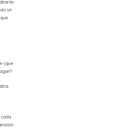
cabarás
ido un
 que
l» (que
hagan?
dica.
e cada
rensión