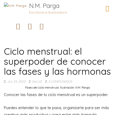
N.M. Parga
Camb
naveg
Escritora e Ilustradora
Ciclo menstrual: el
superpoder de conocer
las fases y las hormonas
JUL 29, 2020
SALUD
3 COMENTARIOS
Fases del ciclo menstrual. Ilustración: N.M. Parga
Conocer las fases de tu ciclo menstrual es un superpoder.
Puedes entender lo que te pasa, organizarte para ser más
creativa, más productiva y para estar más tranquila.