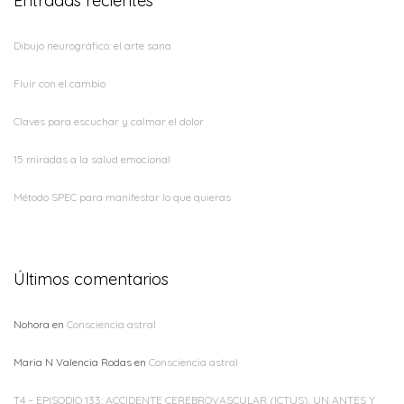
Entradas recientes
Dibujo neurográfico: el arte sana
Fluir con el cambio
Claves para escuchar y calmar el dolor
15 miradas a la salud emocional
Método SPEC para manifestar lo que quieras
Últimos comentarios
Nohora
en
Consciencia astral
Maria N Valencia Rodas
en
Consciencia astral
T4 – EPISODIO 133: ACCIDENTE CEREBROVASCULAR (ICTUS), UN ANTES Y