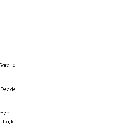
ara, la
. Decide
iamor
ntra, la