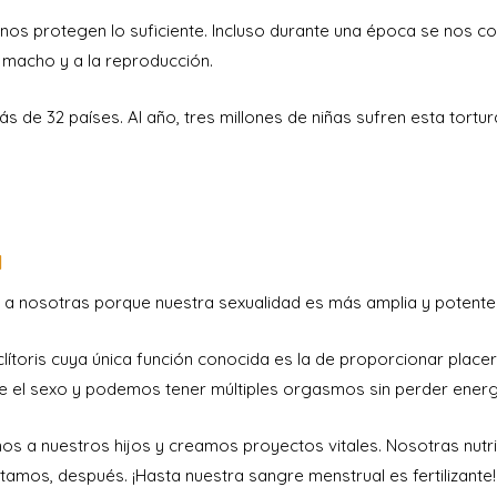
nos protegen lo suficiente. Incluso durante una época se nos c
 macho y a la reproducción.
s de 32 países. Al año, tres millones de niñas sufren esta tortur
a
a nosotras porque nuestra sexualidad es más amplia y potente
ítoris cuya única función conocida es la de proporcionar placer
e el sexo y podemos tener múltiples orgasmos sin perder energ
s a nuestros hijos y creamos proyectos vitales. Nosotras nutr
amos, después. ¡Hasta nuestra sangre menstrual es fertilizante!