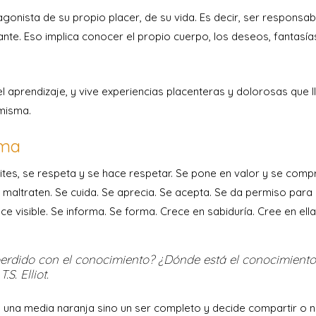
onista de su propio placer, de su vida. Es decir, ser responsab
nte. Eso implica conocer el propio cuerpo, los deseos, fantasía
 aprendizaje, y vive experiencias placenteras y dolorosas que 
 misma.
sma
ites, se respeta y se hace respetar. Se pone en valor y se com
 maltraten. Se cuida. Se aprecia. Se acepta. Se da permiso para 
 visible. Se informa. Se forma. Crece en sabiduría. Cree en ell
erdido con el conocimiento? ¿Dónde está el conocimient
S. Elliot.
una media naranja sino un ser completo y decide compartir o n