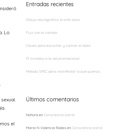
Entradas recientes
onsideró
Dibujo neurográfico: el arte sana
a. Lo
Fluir con el cambio
Claves para escuchar y calmar el dolor
15 miradas a la salud emocional
Método SPEC para manifestar lo que quieras
.
Últimos comentarios
 sexual.
ía.
Nohora
en
Consciencia astral
imos el
Maria N Valencia Rodas
en
Consciencia astral