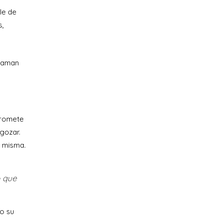
le de
s,
llaman
promete
gozar.
a misma.
o que
o su