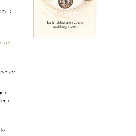
gas…)
es el
ivir en
e el
mienta
tu