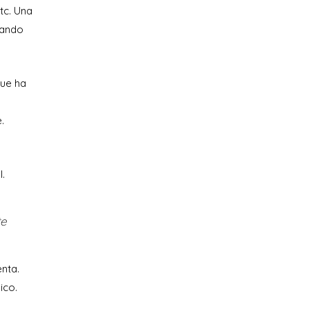
tc. Una
uando
que ha
.
l.
te
enta.
ico.