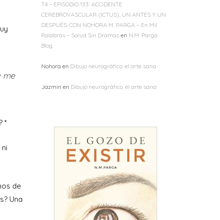
T4 – EPISODIO 133: ACCIDENTE
CEREBROVASCULAR (ICTUS), UN ANTES Y UN
DESPUÉS. CON NOHORA M. PARGA – En Mil
muy
Palabras – Salud Sin Dramas
en
N.M. Parga
Blog
Nohora
en
Dibujo neurográfico: el arte sana
y me
Jazmin
en
Dibujo neurográfico: el arte sana
 *
 ni
nos de
as? Una