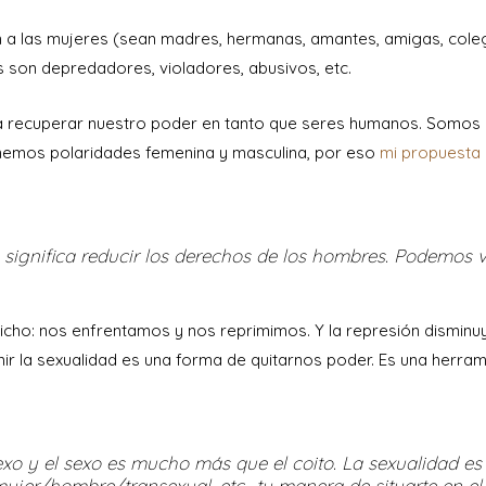
n a las mujeres (sean madres, hermanas, amantes, amigas, cole
 son depredadores, violadores, abusivos, etc.
a recuperar nuestro poder en tanto que seres humanos. Somos
nemos polaridades femenina y masculina, por eso
mi propuesta 
 significa reducir los derechos de los hombres. Podemos v
ho: nos enfrentamos y nos reprimimos. Y la represión disminuy
rimir la sexualidad es una forma de quitarnos poder. Es una herra
o y el sexo es mucho más que el coito. La sexualidad es 
ujer/hombre/transexual, etc., tu manera de situarte en el