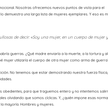
mocional. Nosotras ofrecemos nuevos puntos de vista para el
 lo demuestra una larga lista de mujeres ejemplares. Y eso es 
ullosas de decir: «Soy una mujer, en un cuerpo de mujer 
bría guerras. ¿Qué madre enviaría a la muerte, a la tortura y al
ué mujer utilizaría el cuerpo de otra mujer como arma de guerra?
ición. No tenemos que estar demostrando nuestra fuerza física,
idades.
 obedientes, para que traguemos entero y no intentemos salir
ales olvidando que somos cíclicas. Y, ¿quién impone esas norm
 la mayoría. Hombres y mujeres.