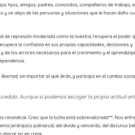
ja, hijos, amigos, padres, conocidos, compañeros de trabajo, e
o y se aleja de las personas y situaciones que le hacen daño c
ad de represión moderada como la nuestra, recupera el poder 
Recupera la confianza en sus propias capacidades, decisiones y
 y de los errores necesarios para el crecimiento y el aprendizaje
dependencia.
ertad, sin importar el qué dirán, y participa en el cambio socia
cedido. Aunque sí podemos escoger la propia actitud an
s reivindicar. Creo que la lucha está sobrevalorada***. Nos enfr
tema jerárquico patriarcal, del divide y vencerás, del discurso bél
 atacar no en crear.