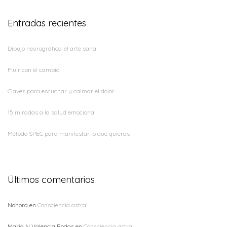
Entradas recientes
Dibujo neurográfico: el arte sana
Fluir con el cambio
Claves para escuchar y calmar el dolor
15 miradas a la salud emocional
Método SPEC para manifestar lo que quieras
Últimos comentarios
Nohora
en
Consciencia astral
Maria N Valencia Rodas
en
Consciencia astral