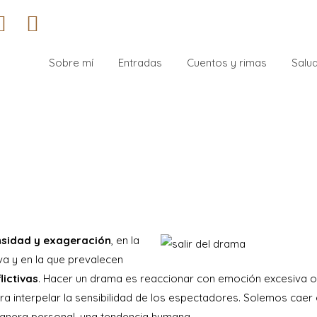
Sobre mí
Entradas
Cuentos y rimas
Salud
nsidad y exageración
, en la
va y en la que prevalecen
lictivas
. Hacer un drama es reaccionar con emoción excesiva o
ara interpelar la sensibilidad de los espectadores. Solemos caer 
nera personal, una tendencia humana.