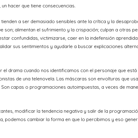
 un hacer que tiene consecuencias.
 tienden a ser demasiado sensibles ante la crítica y la desaprob
e son; alimentan el sufrimiento y la crispación; culpan a otras p
tar confundidas, victimizarse, caer en la indefensión aprendida
idar sus sentimientos y ayudarle a buscar explicaciones altern
r el drama cuando nos identificamos con el personaje que está
nistas de una telenovela. Las máscaras son envolturas que u
os. Son capas o programaciones autoimpuestas, a veces de man
antes, modificar la tendencia negativa y salir de la programaci
 sea, podemos cambiar la forma en que lo percibimos y eso gene