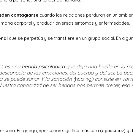
eden contagiarse
cuando las relaciones perduran en un ambie
oria corporal y producir diversos síntomas y enfermedades.
nal
que se perpetúa y se transfiere en un grupo social. En algu
sí, es una
herida psicológica
que deja una huella en la me
desconecta de las emociones, del cuerpo y del ser. La bu
a se puede sanar. Y la sanación (
healing
) consiste en volv
Nuestra capacidad de ser heridos nos permite crecer, eso e
ersona. En griego, «persona» significa máscara (πρὀσωπον) y d