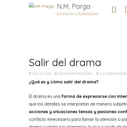
N.M. Parga
Escritora e Ilustradora
Salir del drama
DIC 12, 2024
BIENESTAR INTEGRAL
2 COMENTARIOS
¿Qué es y cómo salir del drama?
El drama es una
forma de expresarse con inte
que los detalles se interpretan de manera subjeti
acciones y situaciones tensas y pasiones conf
conflicto innecesario para llamar la atención o p
drama cuando nos tomamos lo que sucede de ma