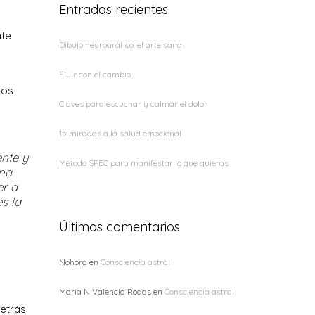
Entradas recientes
nte
Dibujo neurográfico: el arte sana
Fluir con el cambio
nos
Claves para escuchar y calmar el dolor
15 miradas a la salud emocional
nte y
Método SPEC para manifestar lo que quieras
ena
er a
s la
Últimos comentarios
Nohora
en
Consciencia astral
Maria N Valencia Rodas
en
Consciencia astral
etrás