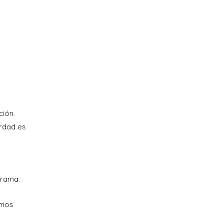
ción.
erdad es
drama.
emos