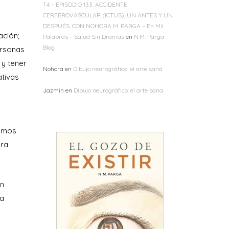
T4 – EPISODIO 133: ACCIDENTE
CEREBROVASCULAR (ICTUS), UN ANTES Y UN
DESPUÉS. CON NOHORA M. PARGA – En Mil
ación;
Palabras – Salud Sin Dramas
en
N.M. Parga
Blog
ersonas
 y tener
Nohora
en
Dibujo neurográfico: el arte sana
ativas
Jazmin
en
Dibujo neurográfico: el arte sana
samos
era
ón
ra