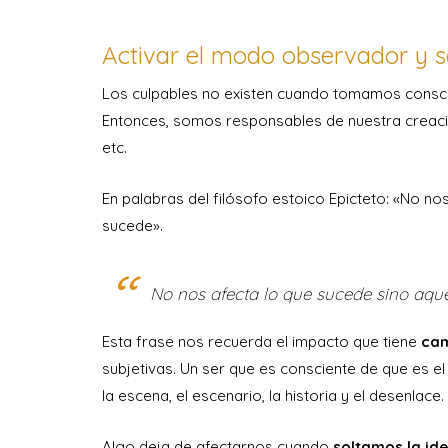
Activar el modo observador y so
Los culpables no existen cuando tomamos consci
Entonces, somos responsables de nuestra creació
etc.
En palabras del filósofo estoico Epicteto: «No n
sucede».
No nos afecta lo que sucede sino aque
Esta frase nos recuerda el impacto que tiene
cam
subjetivas. Un ser que es consciente de que es el
la escena, el escenario, la historia y el desenlac
Algo deja de afectarnos cuando
soltamos la ide