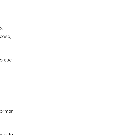
o.
 cosa,
lo que
sformar
puesta