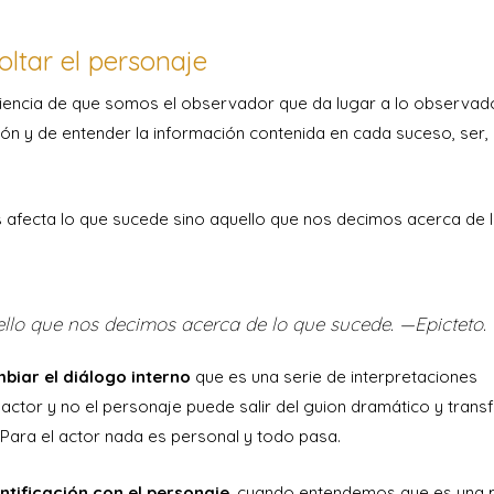
ltar el personaje
encia de que somos el observador que da lugar a lo observad
n y de entender la información contenida en cada suceso, ser,
os afecta lo que sucede sino aquello que nos decimos acerca de 
llo que nos decimos acerca de lo que sucede. —Epicteto.
biar el diálogo interno
que es una serie de interpretaciones
 actor y no el personaje puede salir del guion dramático y tran
e. Para el actor nada es personal y todo pasa.
ntificación con el personaje
, cuando entendemos que es una 