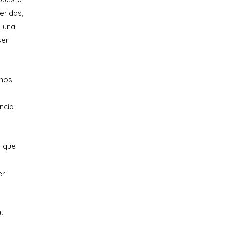
eridas,
 una
ser
 nos
ncia
n que
er
u