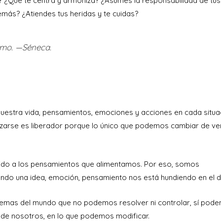
? ¿Qué te centra y armoniza? ¿Asumes la responsabilidad de tus
más? ¿Atiendes tus heridas y te cuidas?
ismo. —Séneca.
nuestra vida, pensamientos, emociones y acciones en cada situa
izarse es liberador porque lo único que podemos cambiar de v
ido a los pensamientos que alimentamos. Por eso, somos
ando una idea, emoción, pensamiento nos está hundiendo en el 
blemas del mundo que no podemos resolver ni controlar, sí pod
 de nosotros, en lo que podemos modificar.