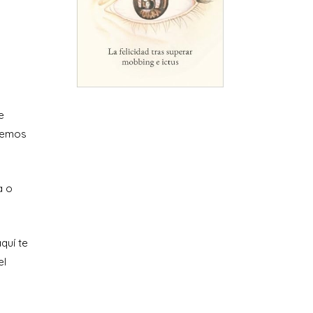
e
abemos
?
a o
quí te
el