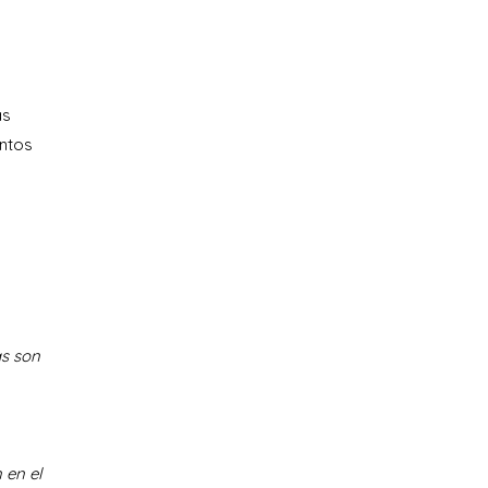
as
entos
s son
 en el