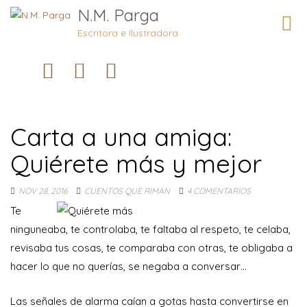
N.M. Parga
Camb
naveg
Escritora e Ilustradora
Carta a una amiga:
Quiérete más y mejor
NOV 28, 2016
CUENTOS QUE RIMAN
4 COMENTARIOS
Te
ninguneaba, te controlaba, te faltaba al respeto, te celaba,
revisaba tus cosas, te comparaba con otras, te obligaba a
hacer lo que no querías, se negaba a conversar…
Las señales de alarma caían a gotas hasta convertirse en