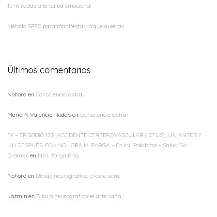
15 miradas a la salud emocional
Método SPEC para manifestar lo que quieras
Últimos comentarios
Nohora
en
Consciencia astral
Maria N Valencia Rodas
en
Consciencia astral
T4 – EPISODIO 133: ACCIDENTE CEREBROVASCULAR (ICTUS), UN ANTES Y
UN DESPUÉS. CON NOHORA M. PARGA – En Mil Palabras – Salud Sin
Dramas
en
N.M. Parga Blog
Nohora
en
Dibujo neurográfico: el arte sana
Jazmin
en
Dibujo neurográfico: el arte sana