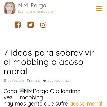
N.M. Parga
Cambi
naveg
Escritora e Ilustradora
7 Ideas para sobrevivir
al mobbing o acoso
moral
OCT 25, 2016
SALUD
2 COMENTARIOS
Cada
vez
hay más gente que sufre
acoso moral