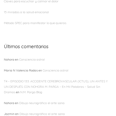
Claves para escuchar y calmar el dolor
15 miradas a la salud emocional
Método SPEC para manifestar lo que quieras
Últimos comentarios
Nohora
en
Consciencia astral
Maria N Valencia Rodas
en
Consciencia astral
T4 – EPISODIO 133: ACCIDENTE CEREBROVASCULAR (ICTUS), UN ANTES Y
UN DESPUÉS. CON NOHORA M. PARGA – En Mil Palabras – Salud Sin
Dramas
en
N.M. Parga Blog
Nohora
en
Dibujo neurográfico: el arte sana
Jazmin
en
Dibujo neurográfico: el arte sana