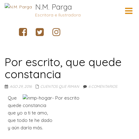
N.M. Parga
Cambi
naveg
Escritora e Ilustradora
Por escrito, que quede
constancia
AGO 29, 2016
CUENTOS QUE RIMAN
6 COMENTARIOS
Que
quede constancia
que yo a ti te amo,
que todo te he dado
y aún daría más.