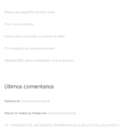
Dibujo neurográfico: el arte sana
Fluir con el cambio
Claves para escuchar y calmar el dolor
15 miradas a la salud emocional
Método SPEC para manifestar lo que quieras
Últimos comentarios
Nohora
en
Consciencia astral
Maria N Valencia Rodas
en
Consciencia astral
T4 – EPISODIO 133: ACCIDENTE CEREBROVASCULAR (ICTUS), UN ANTES Y