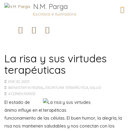
N.M. Parga
Camb
naveg
Escritora e Ilustradora
La risa y sus virtudes
terapéuticas
ENE 02, 2025
BIENESTAR INTEGRAL
,
ESCRITURA TERAPÉUTICA
,
SALUD
4 COMENTARIOS
El estado de
ánimo influye en el
funcionamiento de las células. El buen humor, la alegría, la
risa nos mantienen saludables y nos conectan con los