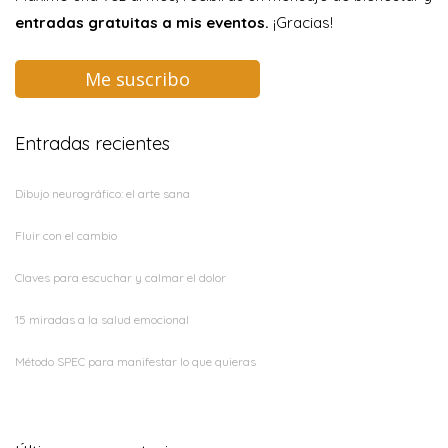
entradas gratuitas a mis eventos.
¡Gracias!
Me suscribo
Entradas recientes
Dibujo neurográfico: el arte sana
Fluir con el cambio
Claves para escuchar y calmar el dolor
15 miradas a la salud emocional
Método SPEC para manifestar lo que quieras