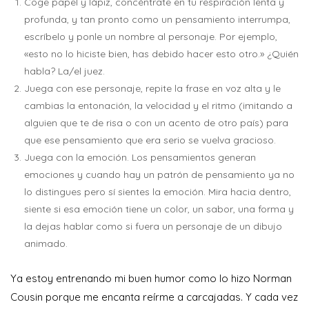
Coge papel y lápiz, concéntrate en tu respiración lenta y
profunda, y tan pronto como un pensamiento interrumpa,
escríbelo y ponle un nombre al personaje. Por ejemplo,
«esto no lo hiciste bien, has debido hacer esto otro.» ¿Quién
habla? La/el juez.
Juega con ese personaje, repite la frase en voz alta y le
cambias la entonación, la velocidad y el ritmo (imitando a
alguien que te de risa o con un acento de otro país) para
que ese pensamiento que era serio se vuelva gracioso.
Juega con la emoción. Los pensamientos generan
emociones y cuando hay un patrón de pensamiento ya no
lo distingues pero sí sientes la emoción. Mira hacia dentro,
siente si esa emoción tiene un color, un sabor, una forma y
la dejas hablar como si fuera un personaje de un dibujo
animado.
Ya estoy entrenando mi buen humor como lo hizo Norman
Cousin porque me encanta reírme a carcajadas. Y cada vez