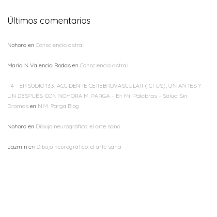
Últimos comentarios
Nohora
en
Consciencia astral
Maria N Valencia Rodas
en
Consciencia astral
T4 – EPISODIO 133: ACCIDENTE CEREBROVASCULAR (ICTUS), UN ANTES Y
UN DESPUÉS. CON NOHORA M. PARGA – En Mil Palabras – Salud Sin
Dramas
en
N.M. Parga Blog
Nohora
en
Dibujo neurográfico: el arte sana
Jazmin
en
Dibujo neurográfico: el arte sana