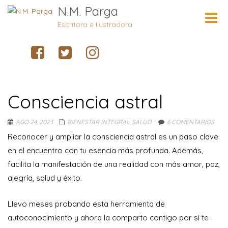
N.M. Parga
Cambi
naveg
Escritora e Ilustradora
Consciencia astral
AGO 24, 2023
BIENESTAR INTEGRAL
,
SALUD
6 COMENTARIOS
Reconocer y ampliar la consciencia astral es un paso clave
en el encuentro con tu esencia más profunda. Además,
facilita la manifestación de una realidad con más amor, paz,
alegría, salud y éxito.
Llevo meses probando esta herramienta de
autoconocimiento y ahora la comparto contigo por si te