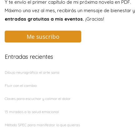
Y te envío el primer capítulo de mi próxima novela en PDF.
Máximo una vez al mes, recibirás un mensaje de bienestar y
entradas gratuitas a mis eventos.
¡Gracias!
Me suscribo
Entradas recientes
Dibujo neurográfico: el arte sana
Fluir con el cambio
Claves para escuchar y calmar el dolor
15 miradas a la salud emocional
Método SPEC para manifestar lo que quieras