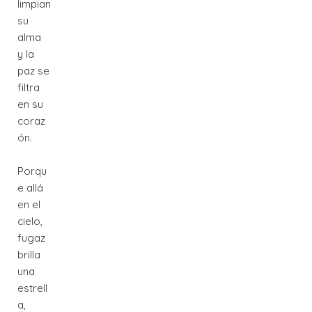
limpian
su
alma
y la
paz se
filtra
en su
coraz
ón.
Porqu
e allá
en el
cielo,
fugaz
brilla
una
estrell
a,