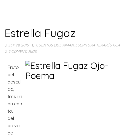
Estrella Fugaz
SEP 28, 2016
CUENTOS QUE RIMAN
,
ESCRITURA TERAPÉUTICA
9 COMENTARIOS
Fruto
del
descui
do,
tras un
arreba
to,
del
polvo
de