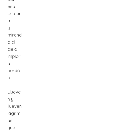
esa
criatur
a
y
mirand
o al
cielo
implor
a
perdó
n.
Llueve
n y
llueven
lágrim
as
que