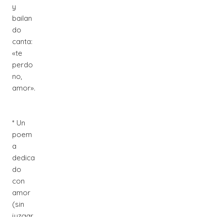
y
bailan
do
canta:
«te
perdo
no,
amor».
* Un
poem
a
dedica
do
con
amor
(sin
juzgar