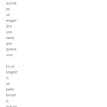
estrell
as
se
engen
dra
una
nena
que
quiere
vivir.
Es un
angelit
o,
un
bello
bocet
o,
que no