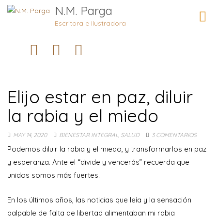
N.M. Parga
Camb
naveg
Escritora e Ilustradora
Elijo estar en paz, diluir
la rabia y el miedo
MAY 14, 2020
BIENESTAR INTEGRAL
,
SALUD
3 COMENTARIOS
Podemos diluir la rabia y el miedo, y transformarlos en paz
y esperanza. Ante el “divide y vencerás” recuerda que
unidos somos más fuertes.
En los últimos años, las noticias que leía y la sensación
palpable de falta de libertad alimentaban mi rabia