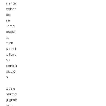
siente
cobar
de,
se
llama
asesin
a.
Y en
silenci
o llora
su
contra
dicció
n.
Duele
mucho
y gime
por