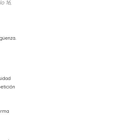
o 16,
rgüenza.
sidad
petición
forma