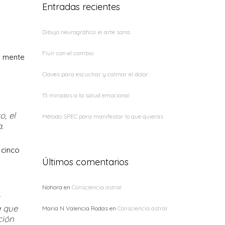
Entradas recientes
Dibujo neurográfico: el arte sana
Fluir con el cambio
a mente
Claves para escuchar y calmar el dolor
15 miradas a la salud emocional
o, el
Método SPEC para manifestar lo que quieras
.
 cinco
Últimos comentarios
Nohora
en
Consciencia astral
a que
Maria N Valencia Rodas
en
Consciencia astral
ción