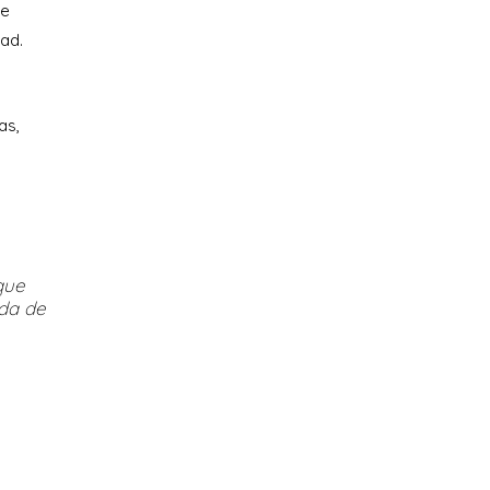
le
dad.
as,
que
ada de