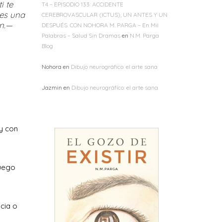
i te
T4 – EPISODIO 133: ACCIDENTE
 es una
CEREBROVASCULAR (ICTUS), UN ANTES Y UN
ón.—
DESPUÉS. CON NOHORA M. PARGA – En Mil
Palabras – Salud Sin Dramas
en
N.M. Parga
Blog
Nohora
en
Dibujo neurográfico: el arte sana
Jazmin
en
Dibujo neurográfico: el arte sana
 y con
fuego
cia o