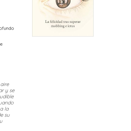
rofundo
ue
aire
ar y se
udible
cuando
a la
de su
u