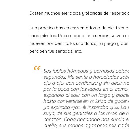
Existen muchos ejercicios y técnicas de respiraci
Una práctica básica es: sentados o de pie, frent
unos minutos. Poco a poco los cuerpos se van a
mueven por dentro. Es una danza, un juego y obse
perciben tus sentidos, etc.
Sus labios húmedos y carnosos cataro
segundos. Me senté a horcajadas sobre 
ojo a ojo, con confianza y sin decir n
por la boca con los labios en o, como s
expandía al salir con un largo y place
hasta convertirse en música de goce: «
yo expiraba «ja», él inspiraba «ju». L
suya, de sus genitales a los míos, de
corazón. Cada bocanada nos sumía en
cuello, sus manos agarraron mis cade