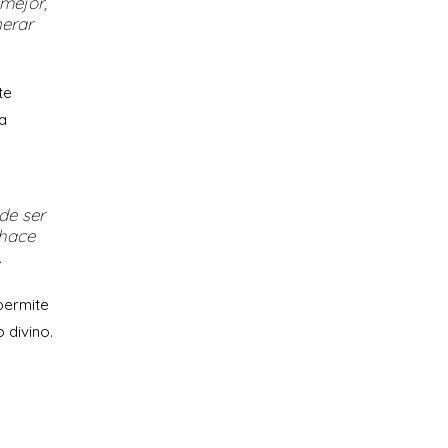
mejor,
nerar
te
ra
de ser
 hace
.
permite
 divino.