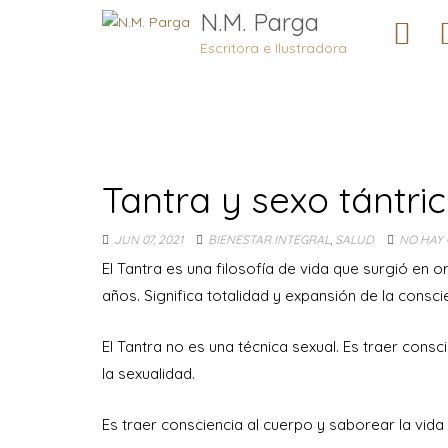
N.M. Parga
Escritora e Ilustradora
Tantra y sexo tántri
JUN 07, 2021
BIENESTAR INTEGRAL
,
SALUD
NO HAY 
El Tantra es una filosofía de vida que surgió en 
años. Significa totalidad y expansión de la consci
El Tantra no es una técnica sexual. Es traer cons
la sexualidad.
Es traer consciencia al cuerpo y saborear la vi