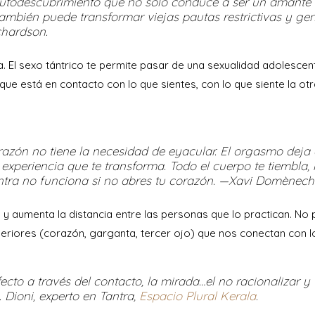
 autodescubrimiento que no sólo conduce a ser un amante 
ambién puede transformar viejas pautas restrictivas y ge
chardson.
a. El sexo tántrico te permite pasar de una sexualidad adolescen
que está en contacto con lo que sientes, con lo que siente la ot
zón no tiene la necesidad de eyacular. El orgasmo deja 
experiencia que te transforma. Todo el cuerpo te tiembla,
antra no funciona si no abres tu corazón. —Xavi Domènech
y aumenta la distancia entre las personas que lo practican. No 
eriores (corazón, garganta, tercer ojo) que nos conectan con lo
ecto a través del contacto, la mirada…el no racionalizar y
. Dioni, experto en Tantra,
Espacio Plural Kerala
.