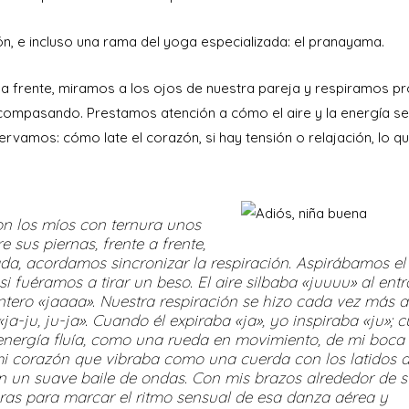
ón, e incluso una rama del yoga especializada: el pranayama.
e a frente, miramos a los ojos de nuestra pareja y respiramos p
compasando. Prestamos atención a cómo el aire y la energía se
rvamos: cómo late el corazón, si hay tensión o relajación, lo q
n los míos con ternura unos
sus piernas, frente a frente,
ada, acordamos sincronizar la respiración. Aspirábamos el 
i fuéramos a tirar un beso. El aire silbaba «juuuu» al entr
ntero «jaaaa». Nuestra respiración se hizo cada vez más a
ja-ju, ju-ja». Cuando él expiraba «ja», yo inspiraba «ju»; 
a energía fluía, como una rueda en movimiento, de mi boca 
 mi corazón que vibraba como una cuerda con los latidos 
 un suave baile de ondas. Con mis brazos alrededor de s
ras para marcar el ritmo sensual de esa danza aérea y