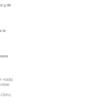
ez y de
e
s la
enina
r nada;
ible.
—Osho,